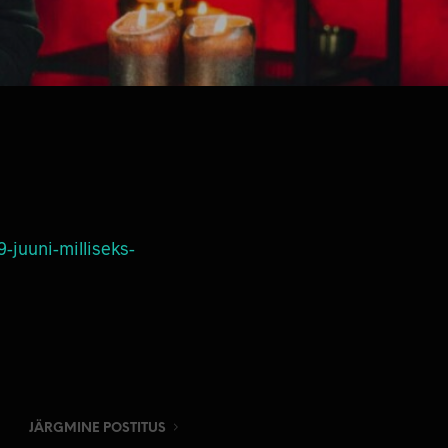
E
I
O
L
E
T
O
O
T
E
I
D
-juuni-milliseks-
.
JÄRGMINE POSTITUS