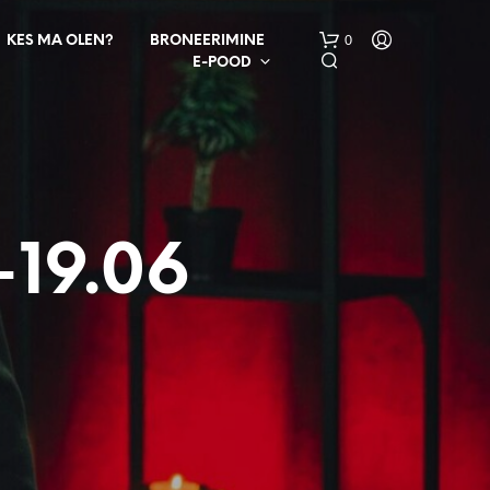
0
KES MA OLEN?
BRONEERIMINE
E-POOD
-19.06
O
S
T
U
K
O
R
V
I
S