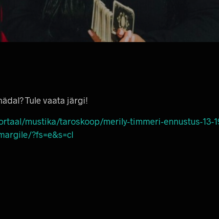
nädal? Tule vaata järgi!
ortaal/mustika/taroskoop/merily-timmeri-ennustus-13-19
margile/?fs=e&s=cl