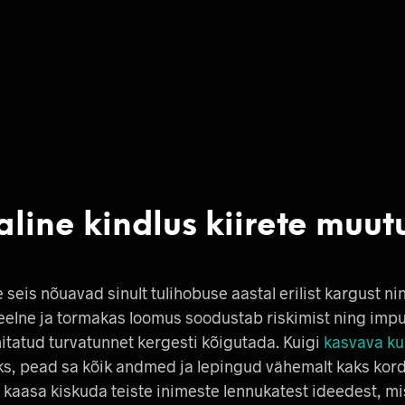
aline kindlus kiirete muut
e seis nõuavad sinult tulihobuse aastal erilist kargust ni
lne ja tormakas loomus soodustab riskimist ning impuls
hitatud turvatunnet kergesti kõigutada. Kuigi
kasvava ku
ks, pead sa kõik andmed ja lepingud vähemalt kaks korda
 kaasa kiskuda teiste inimeste lennukatest ideedest, mi