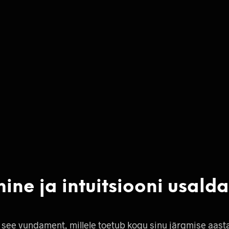
ine ja intuitsiooni usald
n see vundament, millele toetub kogu sinu järgmise aast