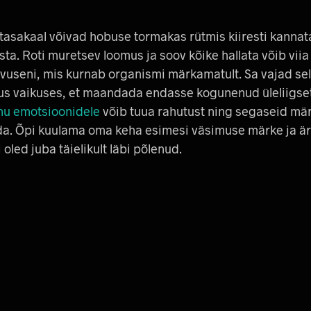
 tasakaal võivad hobuse tormakas rütmis kiiresti kannat
sta. Roti muretsev loomus ja soov kõike hallata võib vii
evuseni, mis kurnab organismi märkamatult. Sa vajad sel
us vaikuses, et maandada endasse kogunenud üleliigset t
inu emotsioonidele
võib tuua rahutust ning segaseid mär
ida. Õpi kuulama oma keha esimesi väsimuse märke ja ä
i oled juba täielikult läbi põlenud.