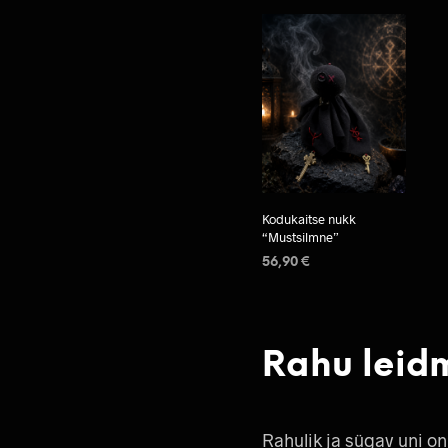
Kodukaitse nukk
“Mustsilmne”
56,90
€
LISA KORVI
Rahu leidm
Rahulik ja sügav uni o