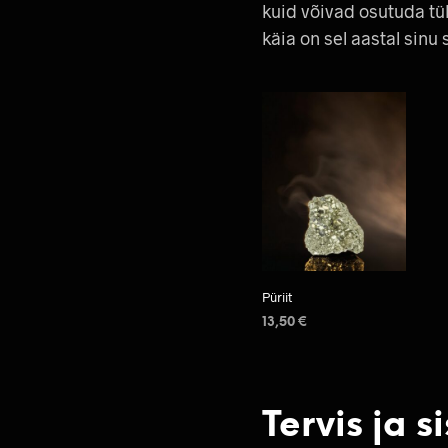
kuid võivad osutuda t
käia on sel aastal sin
Püriit
13,50
€
LISA KORVI
Tervis ja 