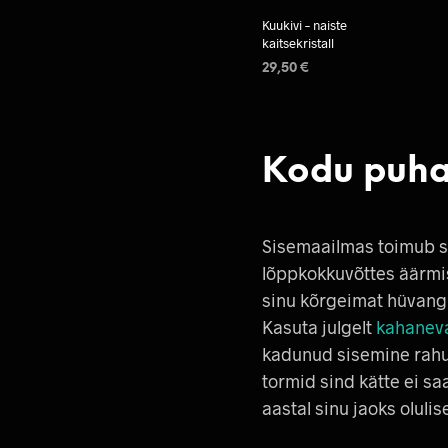
Kuukivi – naiste
kaitsekristall
29,50
€
LISA KORVI
Kodu puha
Sisemaailmas toimub se
lõppkokkuvõttes äärmis
sinu kõrgeimat hüvangu
Kasuta julgelt
kahaneva
kadunud sisemine rahu.
tormid sind kätte ei sa
aastal sinu jaoks oluli