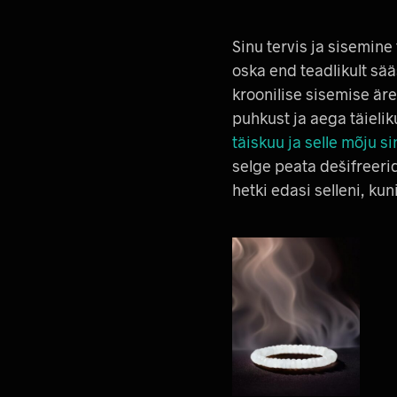
Sinu tervis ja sisemine
oska end teadlikult sää
kroonilise sisemise är
puhkust ja aega täielik
täiskuu ja selle mõju s
selge peata dešifreer
hetki edasi selleni, kun