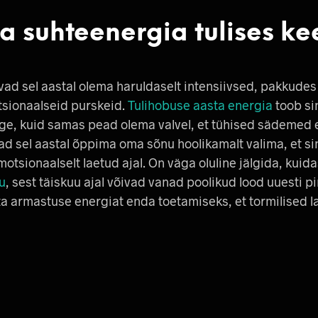
a suhteenergia tulises ke
ad sel aastal olema haruldaselt intensiivsed, pakkudes 
tsionaalseid purskeid.
Tulihobuse aasta energia
toob si
rge, kuid samas pead olema valvel, et tühised sädemed e
ad sel aastal õppima oma sõnu hoolikamalt valima, et sinu
otsionaalselt laetud ajal. On väga oluline jälgida, kuid
u
, sest täiskuu ajal võivad vanad poolikud lood uuesti p
 armastuse energiat enda toetamiseks, et tormilised l