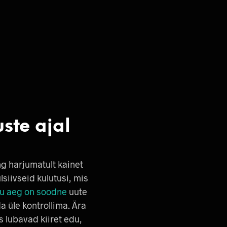
uste ajal
ng harjumatult kainet
iivseid kulutusi, mis
u aeg on soodne
uute
 üle kontrollima. Ära
s lubavad kiiret edu,