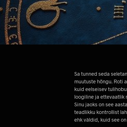
Sa tunned seda seletam
muutuste hõngu. Roti aa
kuid eelseisev tulihobu
loogiline ja ettevaatli
Sinu jaoks on see aasta
teadlikku kontrollist la
ehk väldid, kuid see on