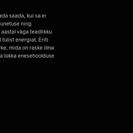
ada saada, kui sa ei
a unetuse ning
 aastal väga teadlikku
ulist energiat. Eriti
ke, mida on raske ilma
ra lükka enesehoolduse