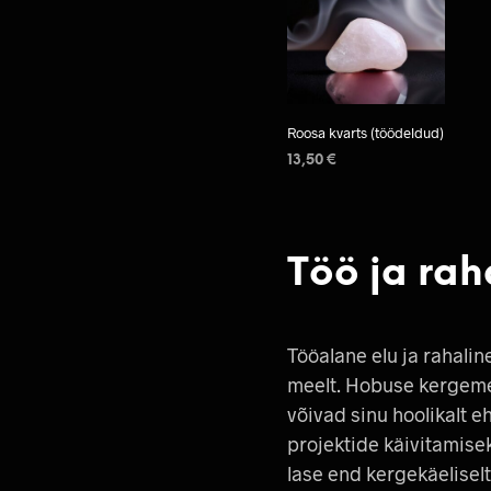
Roosa kvarts (töödeldud)
13,50
€
LISA KORVI
Töö ja rah
Tööalane elu ja rahalin
meelt. Hobuse kergemee
võivad sinu hoolikalt e
projektide käivitamise
lase end kergekäeliselt