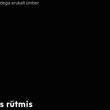
idega arukalt ümber
s rütmis