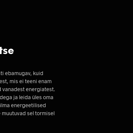
tse
ati ebamugav, kuid
st, mis ei teeni enam
 vanadest energiatest.
udega ja leida üles oma
ilma energeetilised
e muutuvad sel tormisel