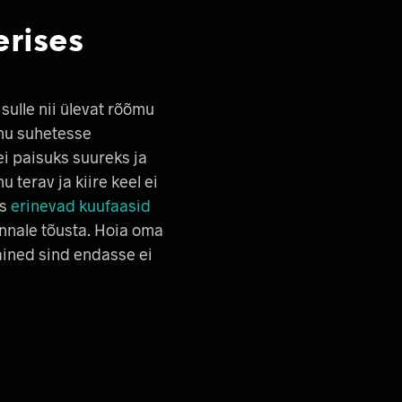
erises
sulle nii ülevat rõõmu
nu suhetesse
i paisuks suureks ja
 terav ja kiire keel ei
as
erinevad kuufaasid
innale tõusta. Hoia oma
ained sind endasse ei