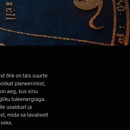
E
I
O
L
E
T
O
O
T
E
I
D
.
t õhk on täis suurte
olikat planeerimist,
 on aeg, kus sinu
gliku tuleenergiaga.
le usaldust ja
st, mida sa tavaliselt
iseks.