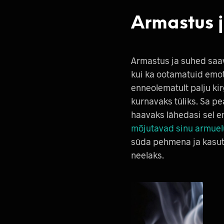
Armastus j
Armastus ja suhed saav
kui ka ootamatuid emo
enneolematult palju ki
kurnavaks tüliks. Sa pe
haavaks lähedasi sel em
mõjutavad sinu armuel
süda pehmena ja kasuta
neelaks.