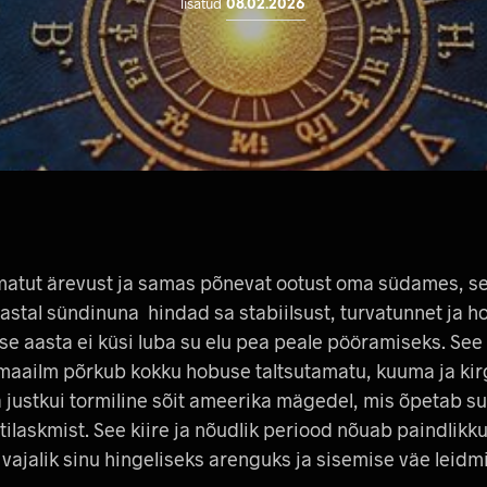
lisatud
08.02.2026
atut ärevust ja samas põnevat ootust oma südames, ses
stal sündinuna hindad sa stabiilsust, turvatunnet ja ho
se aasta ei küsi luba su elu pea peale pööramiseks. See
k maailm põrkub kokku hobuse taltsutamatu, kuuma ja kir
 justkui tormiline sõit ameerika mägedel, mis õpetab sul
htilaskmist. See kiire ja nõudlik periood nõuab paindlikku
 vajalik sinu hingeliseks arenguks ja sisemise väe leidm