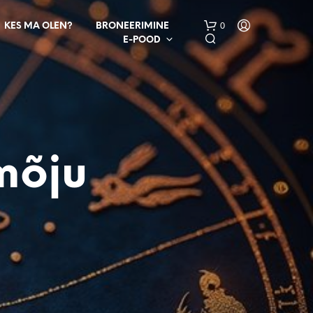
0
KES MA OLEN?
BRONEERIMINE
E-POOD
mõju
O
S
T
U
K
O
R
V
I
S