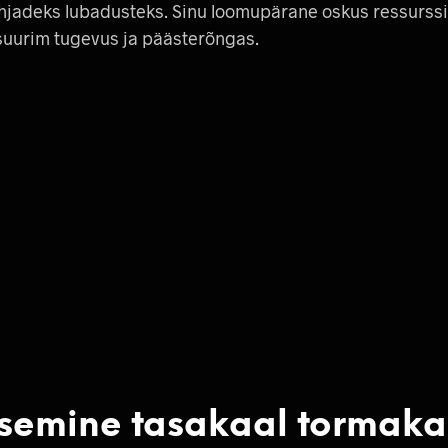
ühjadeks lubadusteks. Sinu loomupärane oskus ressurss
u suurim tugevus ja päästerõngas.
sisemine tasakaal tormaka