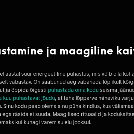
stamine ja maagiline kai
l aastal suur energeetiline puhastus, mis võib olla koh
elt vabastav. On saabunud aeg vabaneda lõplikult kõige
t ja õppida õigesti
puhastada oma kodu
seisma jäänud
 kuu puhastavat jõudu
, et teha lõpparve mineviku varj
 Sinu kodu peab olema sinu püha kindlus, kus välismaa
a ega räsida ei suuda. Maagilised rituaalid ja kodukaits
semaks kui kunagi varem su elu jooksul.