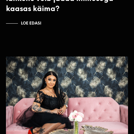
kaasas käima?
LOE EDASI