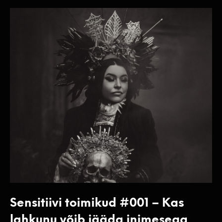
Sensitiivi toimikud #001 – Kas
lahkunu võib jääda inimesega