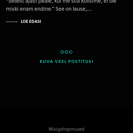
“Sellest ajast peale, kui me siia kolisime, ei ole
miski enam endine.” See on lause,…
LOE EDASI
KUVA VEEL POSTITUSI
Müügitingimused