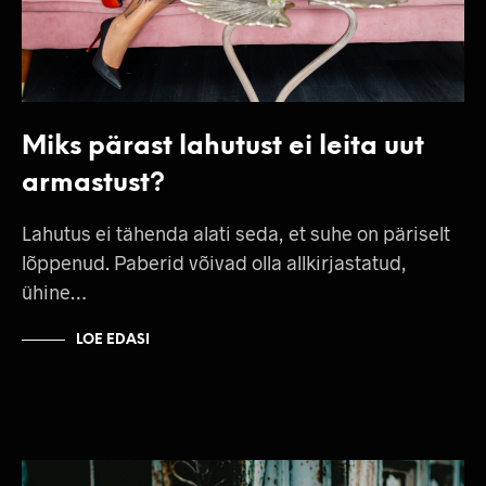
Miks pärast lahutust ei leita uut
armastust?
Lahutus ei tähenda alati seda, et suhe on päriselt
lõppenud. Paberid võivad olla allkirjastatud,
ühine…
LOE EDASI