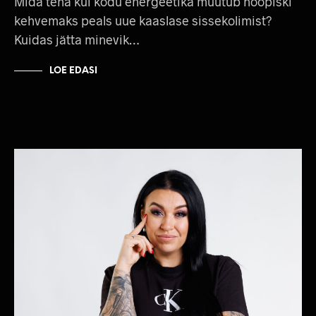
Mida teha kui kodu energeetika muutub hoopiski
kehvemaks peals uue kaaslase sissekolimist?
Kuidas jätta minevik…
LOE EDASI