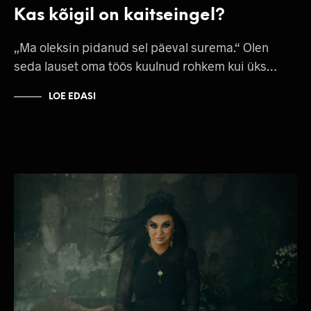
Kas kõigil on kaitseingel?
„Ma oleksin pidanud sel päeval surema.“ Olen
seda lauset oma töös kuulnud rohkem kui üks…
LOE EDASI